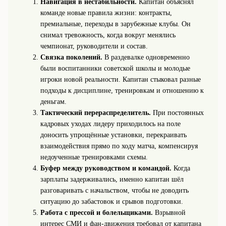
Навигация в нестабильности.
Капитан объяснял
команде новые правила жизни: контракты,
премиальные, переходы в зарубежные клубы. Он
снимал тревожность, когда вокруг менялись
чемпионат, руководители и состав.
Связка поколений.
В раздевалке одновременно
были воспитанники советской школы и молодые
игроки новой реальности. Капитан стыковал разные
подходы к дисциплине, тренировкам и отношению к
деньгам.
Тактический перераспределитель.
При постоянных
кадровых уходах лидеру приходилось на поле
доносить упрощённые установки, перекраивать
взаимодействия прямо по ходу матча, компенсируя
недоученные тренировками схемы.
Буфер между руководством и командой.
Когда
зарплаты задерживались, именно капитан шёл
разговаривать с начальством, чтобы не доводить
ситуацию до забастовок и срывов подготовки.
Работа с прессой и болельщиками.
Взрывной
интерес СМИ и фан-движения требовал от капитана