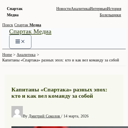
Спартак
Новости
Аналитика
Интервью
История
Медиа
Болельщики
Skip
Поиск
Спартак
Медиа
Спартак Медиа
to
content
Home
Аналитика
Капитаны «Спартака» разных эпох: кто и как вел команду за собой
Капитаны «Спартака» разных эпох:
кто и как вел команду за собой
By
Дмитрий Соколов
/
14 марта, 2026