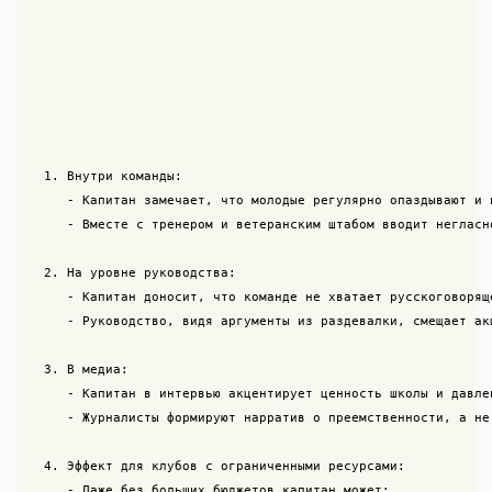
1. Внутри команды:

   - Капитан замечает, что молодые регулярно опаздывают и н
   - Вместе с тренером и ветеранским штабом вводит негласн
2. На уровне руководства:

   - Капитан доносит, что команде не хватает русскоговоряще
   - Руководство, видя аргументы из раздевалки, смещает ак
3. В медиа:

   - Капитан в интервью акцентирует ценность школы и давлен
   - Журналисты формируют нарратив о преемственности, а не
4. Эффект для клубов с ограниченными ресурсами:

   - Даже без больших бюджетов капитан может:
