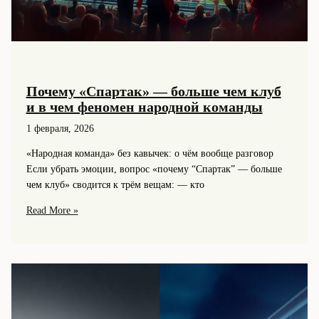
Почему «Спартак» — больше чем клуб
и в чем феномен народной команды
1 февраля, 2026
«Народная команда» без кавычек: о чём вообще разговор
Если убрать эмоции, вопрос «почему “Спартак” — больше
чем клуб» сводится к трём вещам: — кто
Почему
Read More »
«Спартак»
—
больше
чем
клуб
и