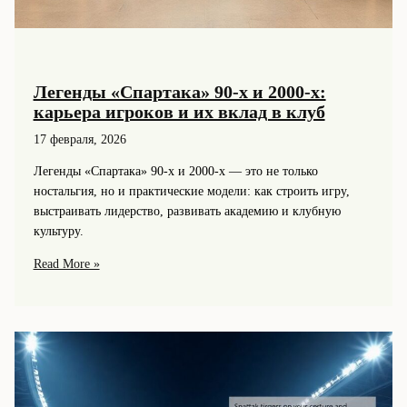
Легенды «Спартака» 90‑х и 2000‑х:
карьера игроков и их вклад в клуб
17 февраля, 2026
Легенды «Спартака» 90‑х и 2000‑х — это не только
ностальгия, но и практические модели: как строить игру,
выстраивать лидерство, развивать академию и клубную
культуру.
Легенды
Read More »
«Спартака»
90‑х
и
2000‑х:
карьера
игроков
и