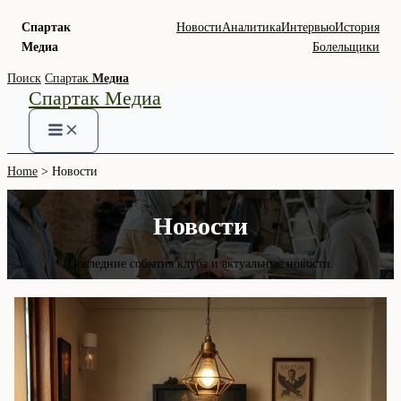
Спартак
Новости
Аналитика
Интервью
История
Медиа
Болельщики
Skip
Поиск
Спартак
Медиа
Спартак Медиа
to
content
Home
Новости
Новости
Последние события клуба и актуальные новости.