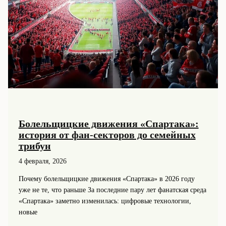
Болельщицкие движения «Спартака»:
история от фан-секторов до семейных
трибун
4 февраля, 2026
Почему болельщицкие движения «Спартака» в 2026 году
уже не те, что раньше За последние пару лет фанатская среда
«Спартака» заметно изменилась: цифровые технологии,
новые