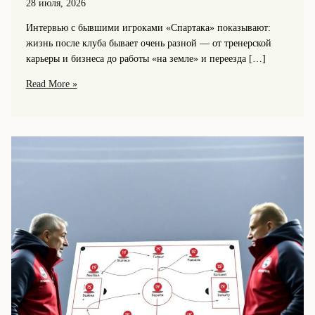
28 июля, 2026
Интервью с бывшими игроками «Спартака» показывают:
жизнь после клуба бывает очень разной — от тренерской
карьеры и бизнеса до работы «на земле» и переезда […]
Интервью
Read More »
с
бывшими
игроками
«Спартака»:
как
сложилась
их
жизнь
после
ухода