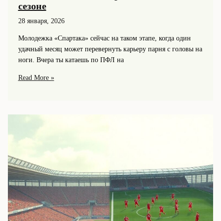
сезоне
28 января, 2026
Молодежка «Спартака» сейчас на таком этапе, когда один
удачный месяц может перевернуть карьеру парня с головы на
ноги. Вчера ты катаешь по ПФЛ на
Молодежь
Read More »
«Спартака»:
кто
из
дубля
и
академии
готов
выстрелить
в
этом
сезоне