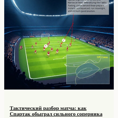
их
вклад
в
клуб
Тактический разбор матча: как
Спартак обыграл сильного соперника