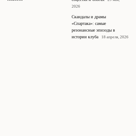
2026
Скандалы и драмы
«Спартака»: самые
резонансные эпизоды в
истории клуба
18 апреля, 2026
Тренеры, изменившие ДНК
«Спартака» от Романцева до
нынешнего штаба
11 апреля,
2026
© 2026 Спартак
Новости и аналитика о футбольной команде
Медиа
Спартак.
News
Аналитика