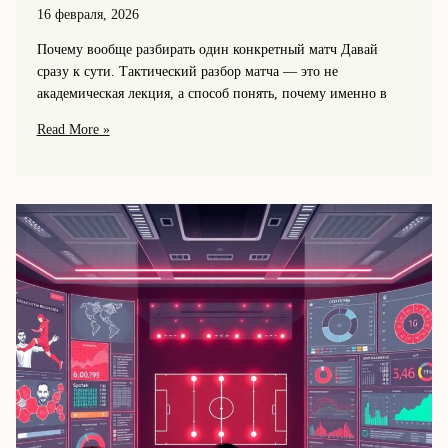
16 февраля, 2026
Почему вообще разбирать один конкретный матч Давай
сразу к сути. Тактический разбор матча — это не
академическая лекция, а способ понять, почему именно в
Тактический
Read More »
разбор
матча:
как
Спартак
обыграл
сильного
соперника