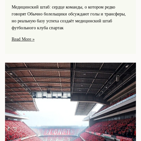
Медицинский штаб: сердце команды, о котором редко
говорят Обычно болельщики обсуждают голы и трансферы,
но реальную базу успеха создаёт медицинский штаб
футбольного клуба спартак
Медицинский
Read More »
штаб
«Спартака»
и
подготовка
игроков:
физическая
форма
и
восстановление