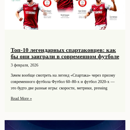
Топ-10 легендарных спартаковцев: как
бы они заиграли в современном футболе
3 февраля, 2026
Зачем вообще смотреть на легенд «Спартака» через призму
современного футбола Футбол 60–80-х и футбол 2020-х —
это будто две разные игры: скорости, метрики, pressing
Топ-10
Read More »
легендарных
спартаковцев:
как
бы