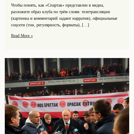
Чтобы понять, как «Спартак» представлен в медиа,
разложите образ клуба по трём слоям: телетрансляции
(картинка и комментарий задают нарратив), официальные
соцсети (тон, регулярность, форматы), […]
Как
Read More »
«Спартак»
представлен
в
медиа:
образ
клуба
в
ТВ,
соцсетях
и
блогах