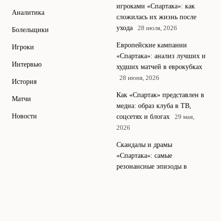
игроками «Спартака»: как
Аналитика
сложилась их жизнь после
ухода
28 июля, 2026
Болельщики
Европейские кампании
Игроки
«Спартака»: анализ лучших и
Интервью
худших матчей в еврокубках
28 июня, 2026
История
Как «Спартак» представлен в
Матчи
медиа: образ клуба в ТВ,
Новости
соцсетях и блогах
29 мая,
2026
Скандалы и драмы
«Спартака»: самые
резонансные эпизоды в
истории клуба
18 апреля, 2026
Тренеры, изменившие ДНК
«Спартака» от Романцева до
нынешнего штаба
11 апреля,