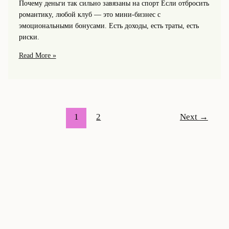
Почему деньги так сильно завязаны на спорт Если отбросить
романтику, любой клуб — это мини-бизнес с
эмоциональными бонусами. Есть доходы, есть траты, есть
риски.
Финансовая
Read More »
сторона
клуба:
бюджет,
зарплаты
и
1
2
Next
→
трансферы
vs
спортивные
результаты