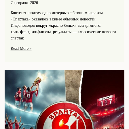
7 февраля, 2026
Контекст: почему одно интервью с бывшим игроком
«Спартака» оказалось важнее обычных новостей
Инфоповодов вокруг «красно‑белых» всегда много:
трансферы, конфликты, результаты — классические новости
спартак
Интервью
Read More »
с
бывшим
игроком
«Спартака»
о
карьере,
конфликтах
и
любви
к
клубу