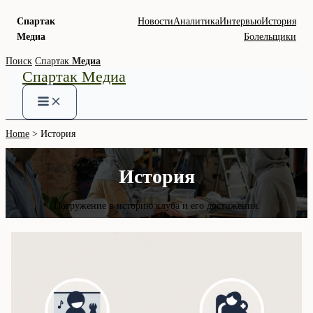
Спартак
Новости
Аналитика
Интервью
История
Медиа
Болельщики
Skip
Поиск
Спартак
Медиа
Спартак Медиа
to
content
Home
История
История
Погружение в историю клуба и его достижения.