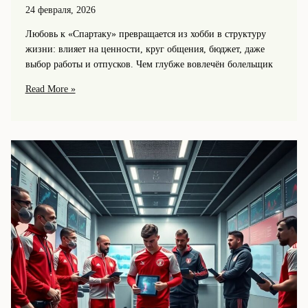
24 февраля, 2026
Любовь к «Спартаку» превращается из хобби в структуру
жизни: влияет на ценности, круг общения, бюджет, даже
выбор работы и отпусков. Чем глубже вовлечён болельщик
Интервью
Read More »
с
болельщиком
«Спартака»:
как
любовь
к
клубу
меняет
жизнь