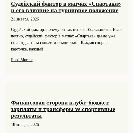
Судейский фактор в матчах «Спартака»
и его влияние на турнирное положение
21 января, 2026
Судейский фактор: почему он так цепляет болельщиков Если
честно, судейский фактор в матчах «Спартака» давно уже
стал отдельным сюжетом чемпионата. Каждая спорная
карточка, каждый
Судейский
Read More »
фактор
в
матчах
«Спартака»
и
его
Финансовая сторона клуба: бюджет,
влияние
зарплаты и трансферы vs спортивные
на
результаты
турнирное
18 января, 2026
положение