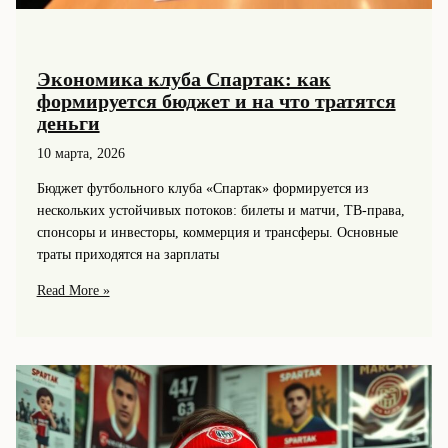
Экономика клуба Спартак: как
формируется бюджет и на что тратятся
деньги
10 марта, 2026
Бюджет футбольного клуба «Спартак» формируется из
нескольких устойчивых потоков: билеты и матчи, ТВ-права,
спонсоры и инвесторы, коммерция и трансферы. Основные
траты приходятся на зарплаты
Экономика
Read More »
клуба
Спартак:
как
формируется
бюджет
и
на