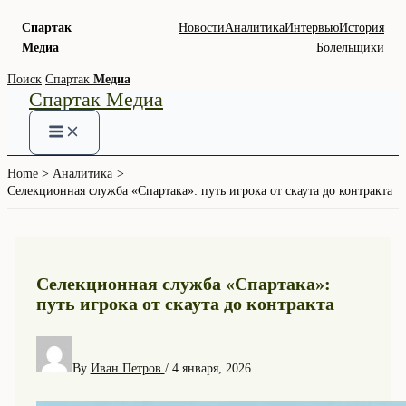
Спартак
Новости
Аналитика
Интервью
История
Медиа
Болельщики
Skip
Поиск
Спартак
Медиа
Спартак Медиа
to
content
Home
Аналитика
Селекционная служба «Спартака»: путь игрока от скаута до контракта
Селекционная служба «Спартака»:
путь игрока от скаута до контракта
By
Иван Петров
/
4 января, 2026