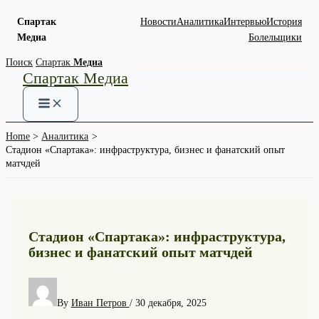
Спартак
Новости
Аналитика
Интервью
История
Медиа
Болельщики
Skip
Поиск
Спартак
Медиа
Спартак Медиа
to
content
Home
Аналитика
Стадион «Спартака»: инфраструктура, бизнес и фанатский опыт
матчдей
Стадион «Спартака»: инфраструктура,
бизнес и фанатский опыт матчдей
By
Иван Петров
/
30 декабря, 2025