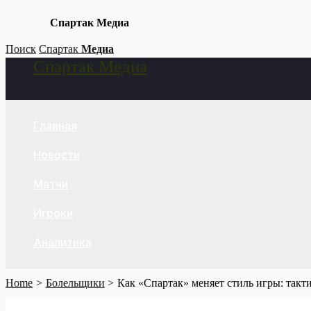
Спартак Медиа
Skip
Поиск
Спартак
Медиа
Спартак Медиа
to
Search
content
Главная
Новости
Матчи
Игроки
Аналитика
Home
Болельщики
Как «Спартак» меняет стиль игры: такт