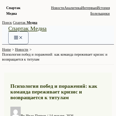
Спартак
Новости
Аналитика
Интервью
История
Медиа
Болельщики
Skip
Поиск
Спартак
Медиа
Спартак Медиа
to
content
Home
Новости
Психология побед и поражений: как команда переживает кризис и
возвращается к титулам
Психология побед и поражений: как
команда переживает кризис и
возвращается к титулам
By
Иван Петров
/
14 января, 2026