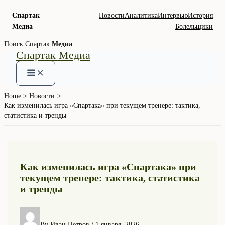
Спартак
Новости
Аналитика
Интервью
История
Медиа
Болельщики
Skip
Поиск
Спартак
Медиа
Спартак Медиа
to
content
Home
Новости
Как изменилась игра «Спартака» при текущем тренере: тактика,
статистика и тренды
Как изменилась игра «Спартака» при
текущем тренере: тактика, статистика
и тренды
By
Иван Петров
/
1 января, 2026