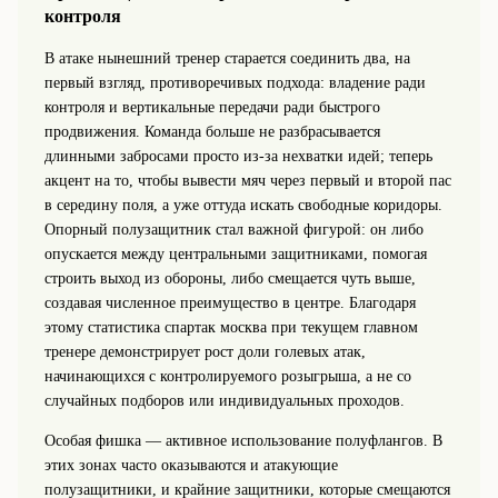
контроля
В атаке нынешний тренер старается соединить два, на
первый взгляд, противоречивых подхода: владение ради
контроля и вертикальные передачи ради быстрого
продвижения. Команда больше не разбрасывается
длинными забросами просто из‑за нехватки идей; теперь
акцент на то, чтобы вывести мяч через первый и второй пас
в середину поля, а уже оттуда искать свободные коридоры.
Опорный полузащитник стал важной фигурой: он либо
опускается между центральными защитниками, помогая
строить выход из обороны, либо смещается чуть выше,
создавая численное преимущество в центре. Благодаря
этому статистика спартак москва при текущем главном
тренере демонстрирует рост доли голевых атак,
начинающихся с контролируемого розыгрыша, а не со
случайных подборов или индивидуальных проходов.
Особая фишка — активное использование полуфлангов. В
этих зонах часто оказываются и атакующие
полузащитники, и крайние защитники, которые смещаются