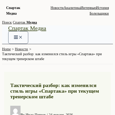
Спартак
Новости
Аналитика
Интервью
История
Медиа
Болельщики
Skip
Поиск
Спартак
Медиа
Спартак Медиа
to
content
Home
Новости
Тактический разбор: как изменился стиль игры «Спартака» при
текущем тренерском штабе
Тактический разбор: как изменился
стиль игры «Спартака» при текущем
тренерском штабе
By
Иван Петров
/
24 января, 2026