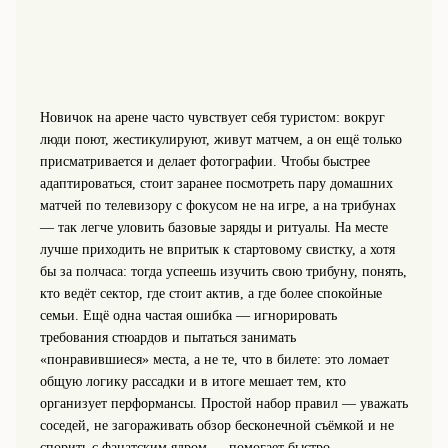
Новичок на арене часто чувствует себя туристом: вокруг
люди поют, жестикулируют, живут матчем, а он ещё только
присматривается и делает фотографии. Чтобы быстрее
адаптироваться, стоит заранее посмотреть пару домашних
матчей по телевизору с фокусом не на игре, а на трибунах
— так легче уловить базовые заряды и ритуалы. На месте
лучше приходить не впритык к стартовому свистку, а хотя
бы за полчаса: тогда успеешь изучить свою трибуну, понять,
кто ведёт сектор, где стоит актив, а где более спокойные
семьи. Ещё одна частая ошибка — игнорировать
требования стюардов и пытаться занимать
«понравившиеся» места, а не те, что в билете: это ломает
общую логику рассадки и в итоге мешает тем, кто
организует перформансы. Простой набор правил — уважать
соседей, не загораживать обзор бесконечной съёмкой и не
спорить с фанатским ядром — помогает быстро