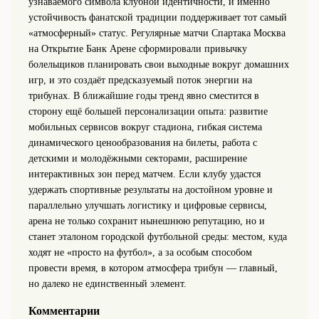
узнаваемого символа клубной идентичности, и именно
устойчивость фанатской традиции поддерживает тот самый
«атмосферный» статус. Регулярные матчи Спартака Москва
на Открытие Банк Арене сформировали привычку
болельщиков планировать свои выходные вокруг домашних
игр, и это создаёт предсказуемый поток энергии на
трибунах. В ближайшие годы тренд явно сместится в
сторону ещё большей персонализации опыта: развитие
мобильных сервисов вокруг стадиона, гибкая система
динамического ценообразования на билеты, работа с
детскими и молодёжными секторами, расширение
интерактивных зон перед матчем. Если клубу удастся
удержать спортивные результаты на достойном уровне и
параллельно улучшать логистику и цифровые сервисы,
арена не только сохранит нынешнюю репутацию, но и
станет эталоном городской футбольной среды: местом, куда
ходят не «просто на футбол», а за особым способом
провести время, в котором атмосфера трибун — главный,
но далеко не единственный элемент.
Комментарии