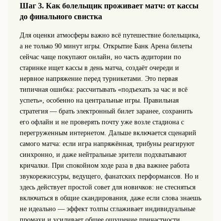
Шаг 3. Как болельщик проживает матч: от кассы
до финального свистка
Для оценки атмосферы важно всё путешествие болельщика,
а не только 90 минут игры. Открытие Банк Арена билеты
сейчас чаще покупают онлайн, но часть аудитории по
старинке ищет кассы в день матча, создаёт очереди и
нервное напряжение перед турникетами. Это первая
типичная ошибка: рассчитывать «подъехать за час и всё
успеть», особенно на центральные игры. Правильная
стратегия — брать электронный билет заранее, сохранить
его офлайн и не проверять почту уже возле стадиона с
перегруженным интернетом. Дальше включается сценарий
самого матча: если игра напряжённая, трибуны реагируют
синхронно, и даже нейтральные зрители подхватывают
кричалки. При спокойном ходе раза в два важнее работа
звукорежиссуры, ведущего, фанатских перформансов. Но и
здесь действует простой совет для новичков: не стесняться
включаться в общие скандирования, даже если слова знаешь
не идеально — эффект толпы сглаживает индивидуальные
промахи и усиливает общее ощущение причастности.